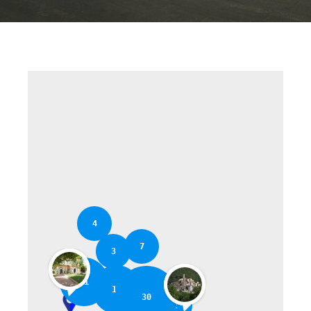
4
7
3
11
17
30
2