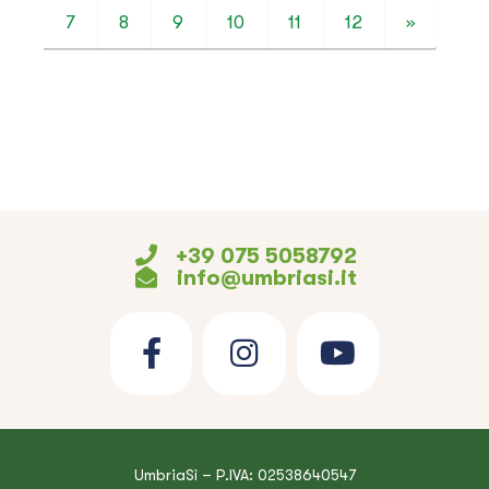
7
8
9
10
11
12
»
+39 075 5058792
info@umbriasi.it
UmbriaSì – P.IVA: 02538640547