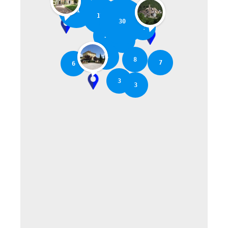
11
17
30
2
2
2
6
8
7
6
3
3