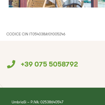
CODICE CIN IT054038A101005246
+39 075 5058792
UmbriaSì – P.IVA: 02538640547