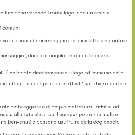
una luminosa veranda fronte lago, con un ricco e
i comuni.
privato e comodo rimessaggio per biciclette e mountain-
assaggio , doccia e angolo relax con tisaneria.
l.
È collocato direttamente sul lago ed immerso nella
 sul lago sia per praticare attività sportive o partire
zole
ombreggiate e di ampia metratura , adatte ad
accio alla rete elettrica. I camper potranno inoltre
 sono benvenuti e possono usufruire della dog beach.
stireria e la connessione Wi-Fi gratuita. Potrete