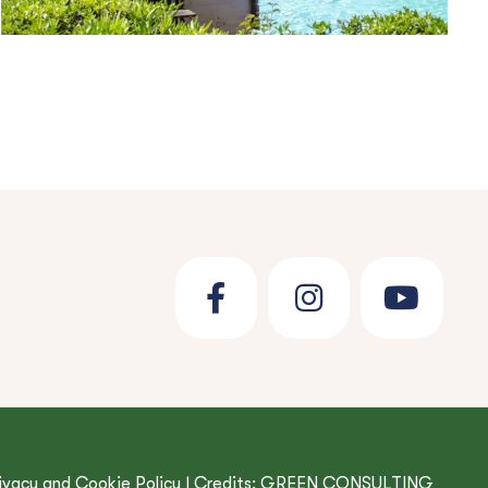
ivacy and Cookie Policy
| Credits:
GREEN CONSULTING