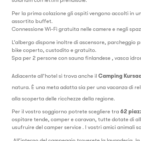
solarium con lettini prendisole.
Per la prima colazione gli ospiti vengono accolti in 
assortito buffet.
Connessione Wi-Fi gratuita nelle camere e negli spaz
L’albergo dispone inoltre di ascensore, parcheggio 
bike coperto, custodito e gratuito.
Spa per 2 persone con sauna finlandese , vasca idrom
Adiacente all’hotel si trova anche il
Camping Kursaa
natura. È una meta adatta sia per una vacanza di relax
alla scoperta delle ricchezze della regione.
Per il vostro soggiorno potrete scegliere tra
62 piaz
ospitare tende, camper e caravan, tutte dotate di all
usufruire del camper service . I vostri amici animali
All’interno del campeggio troverete la lavanderia, la 