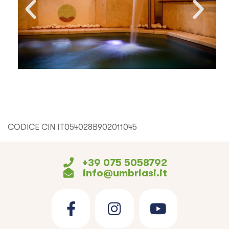
CODICE CIN IT054028B902011045
+39 075 5058792
info@umbriasi.it