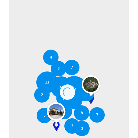
4
7
2
11
16
29
2
2
2
2
6
8
7
5
3
3