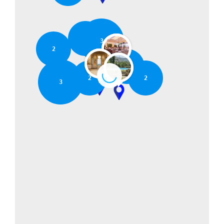
2
3
2
2
2
2
3