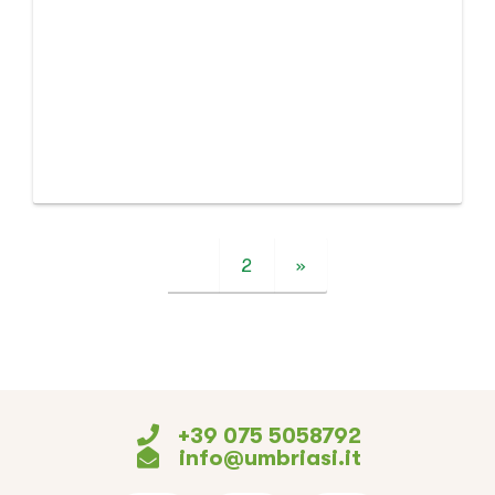
1
2
»
+39 075 5058792
info@umbriasi.it